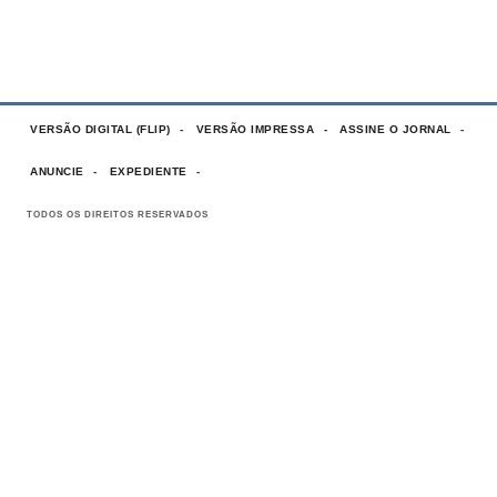
VERSÃO DIGITAL (FLIP)
VERSÃO IMPRESSA
ASSINE O JORNAL
ANUNCIE
EXPEDIENTE
TODOS OS DIREITOS RESERVADOS