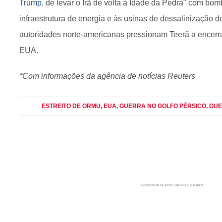
Trump
, de levar o Irã de volta à Idade da Pedra" com bom
infraestrutura de energia e às usinas de dessalinização d
autoridades norte-americanas pressionam Teerã a encerra
EUA.
*Com informações da agência de notícias Reuters
ESTREITO DE ORMU
, EUA
, GUERRA NO GOLFO PÉRSICO
, GU