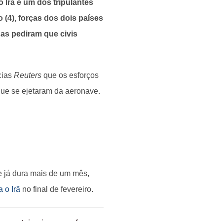
 Irã e um dos tripulantes
 (4), forças dos dois países
nas pediram que civis
cias
Reuters
que os esforços
que se ejetaram da aeronave.
e já dura mais de um mês,
 o Irã
no final de fevereiro.