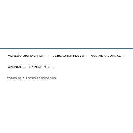
VERSÃO DIGITAL (FLIP)
VERSÃO IMPRESSA
ASSINE O JORNAL
ANUNCIE
EXPEDIENTE
TODOS OS DIREITOS RESERVADOS