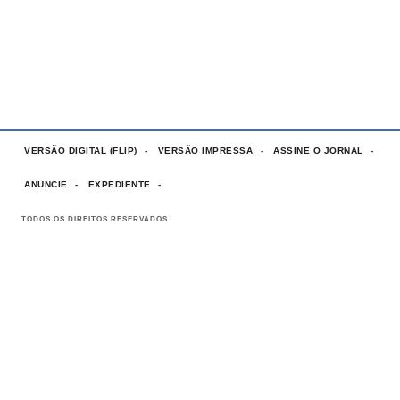
VERSÃO DIGITAL (FLIP)
VERSÃO IMPRESSA
ASSINE O JORNAL
ANUNCIE
EXPEDIENTE
TODOS OS DIREITOS RESERVADOS