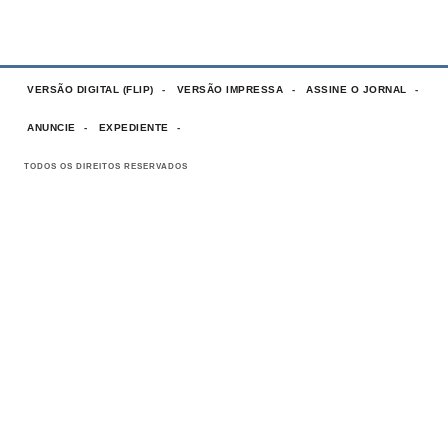
VERSÃO DIGITAL (FLIP)
VERSÃO IMPRESSA
ASSINE O JORNAL
ANUNCIE
EXPEDIENTE
TODOS OS DIREITOS RESERVADOS