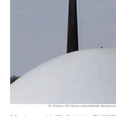
Estupro: CCJ aprova vulnerabilidade absoluta pa