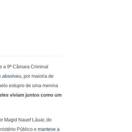
ue a 9ª Câmara Criminal
e
absolveu
, por maioria de
pelo estupro de uma menina
 eles viviam juntos como um
r Magid Nauef Láuar, do
nistério Público e
manteve a