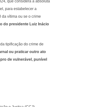
024, que considera a absoluta
el, para estabelecer a
 da vítima ou se o crime
o do presidente Luiz Inácio
 da tipificação do crime de
rnal ou praticar outro ato
pro de vulnerável, punível
ição e Justiça (CCJ),