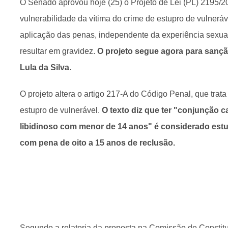
O Senado aprovou hoje (25) o Projeto de Lei (PL) 2195/2
vulnerabilidade da vítima do crime de estupro de vulneráv
aplicação das penas, independente da experiência sexual
resultar em gravidez.
O projeto segue agora para sançã
Lula da Silva
.
O projeto altera o artigo 217-A do Código Penal, que trata
estupro de vulnerável.
O texto diz que ter "conjunção ca
libidinoso com menor de 14 anos" é considerado estu
com pena de oito a 15 anos de reclusão.
Segundo a relatoria da proposta na Comissão de Constitu