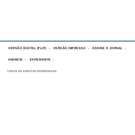
VERSÃO DIGITAL (FLIP)
VERSÃO IMPRESSA
ASSINE O JORNAL
ANUNCIE
EXPEDIENTE
TODOS OS DIREITOS RESERVADOS