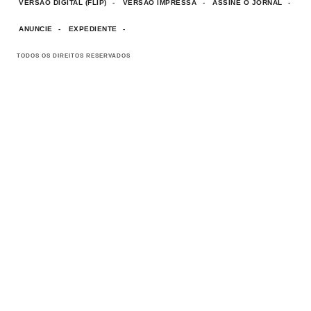
VERSÃO DIGITAL (FLIP)
VERSÃO IMPRESSA
ASSINE O JORNAL
ANUNCIE
EXPEDIENTE
TODOS OS DIREITOS RESERVADOS