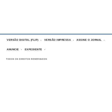
VERSÃO DIGITAL (FLIP)
VERSÃO IMPRESSA
ASSINE O JORNAL
ANUNCIE
EXPEDIENTE
TODOS OS DIREITOS RESERVADOS