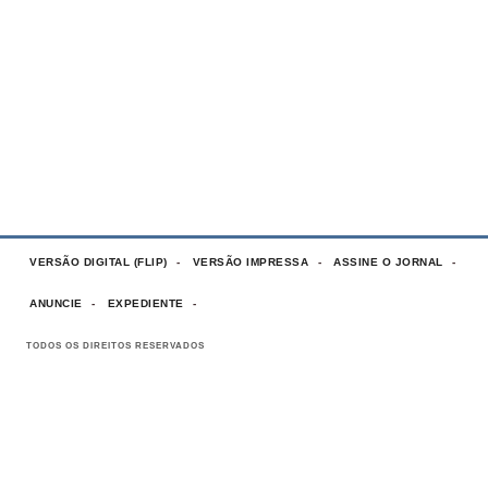
VERSÃO DIGITAL (FLIP)
VERSÃO IMPRESSA
ASSINE O JORNAL
ANUNCIE
EXPEDIENTE
TODOS OS DIREITOS RESERVADOS