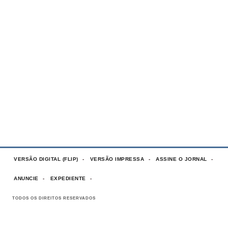
VERSÃO DIGITAL (FLIP)
VERSÃO IMPRESSA
ASSINE O JORNAL
ANUNCIE
EXPEDIENTE
TODOS OS DIREITOS RESERVADOS