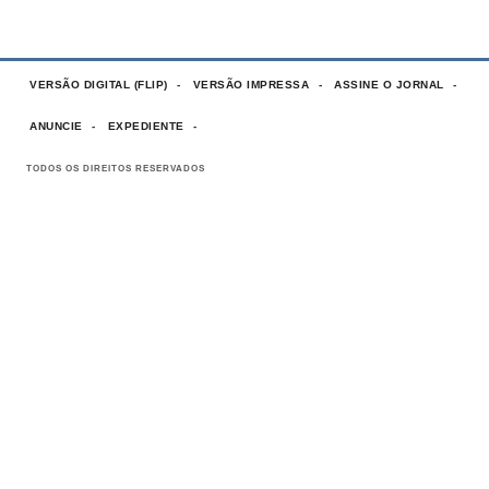
VERSÃO DIGITAL (FLIP)
VERSÃO IMPRESSA
ASSINE O JORNAL
ANUNCIE
EXPEDIENTE
TODOS OS DIREITOS RESERVADOS