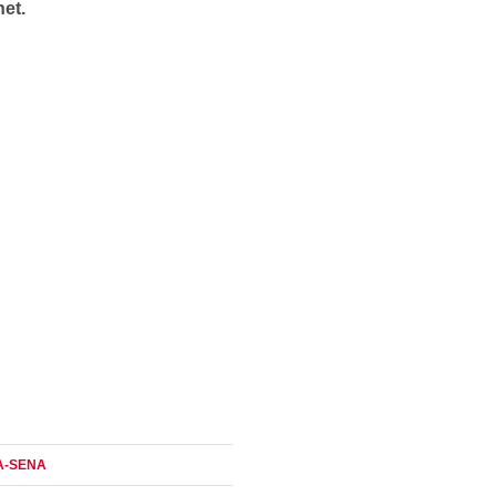
net.
A-SENA