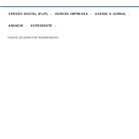
VERSÃO DIGITAL (FLIP)
VERSÃO IMPRESSA
ASSINE O JORNAL
ANUNCIE
EXPEDIENTE
TODOS OS DIREITOS RESERVADOS