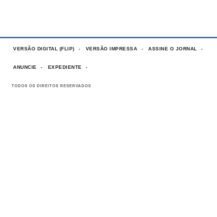
VERSÃO DIGITAL (FLIP)
VERSÃO IMPRESSA
ASSINE O JORNAL
ANUNCIE
EXPEDIENTE
TODOS OS DIREITOS RESERVADOS