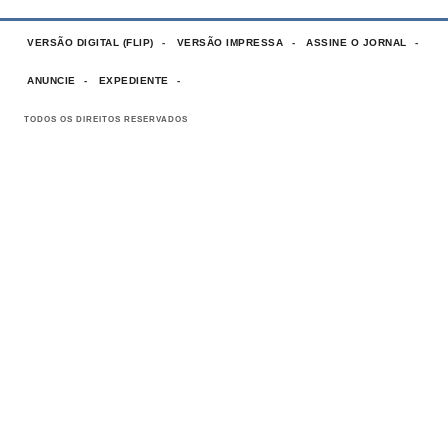
VERSÃO DIGITAL (FLIP)
VERSÃO IMPRESSA
ASSINE O JORNAL
ANUNCIE
EXPEDIENTE
TODOS OS DIREITOS RESERVADOS