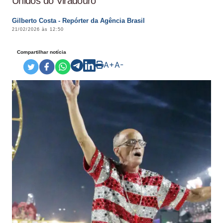
Unidos do Viradouro
Gilberto Costa - Repórter da Agência Brasil
21/02/2026 às 12:50
Compartilhar notícia
A+
A-