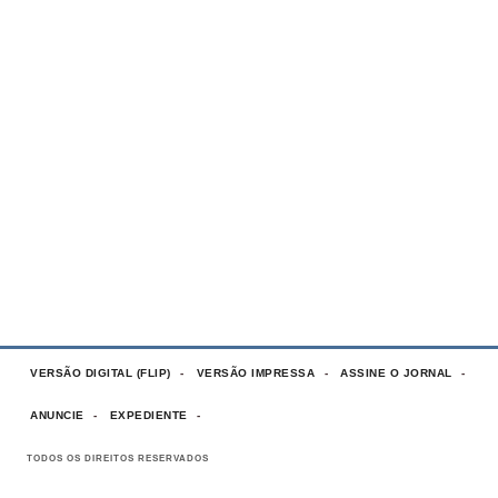
VERSÃO DIGITAL (FLIP)
VERSÃO IMPRESSA
ASSINE O JORNAL
ANUNCIE
EXPEDIENTE
TODOS OS DIREITOS RESERVADOS