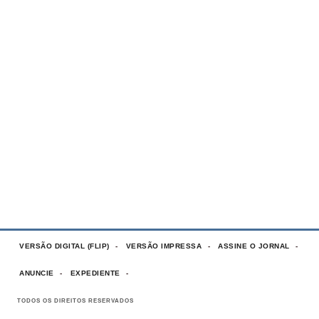
VERSÃO DIGITAL (FLIP)
VERSÃO IMPRESSA
ASSINE O JORNAL
ANUNCIE
EXPEDIENTE
TODOS OS DIREITOS RESERVADOS