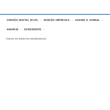
VERSÃO DIGITAL (FLIP)
VERSÃO IMPRESSA
ASSINE O JORNAL
ANUNCIE
EXPEDIENTE
TODOS OS DIREITOS RESERVADOS