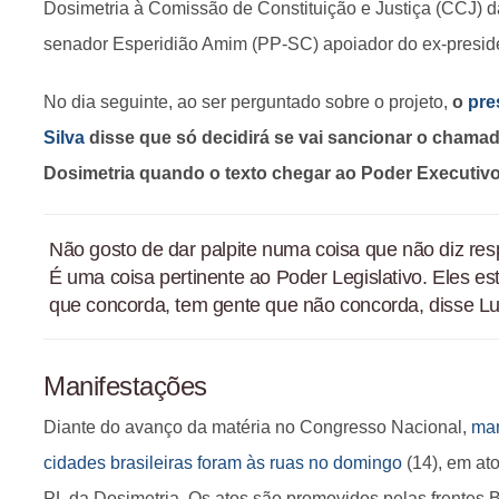
Dosimetria à Comissão de Constituição e Justiça (CCJ) da
senador Esperidião Amim (PP-SC) apoiador do ex-preside
No dia seguinte, ao ser perguntado sobre o projeto,
o
pre
Silva
disse que só decidirá se vai sancionar o chamad
Dosimetria quando o texto chegar ao Poder Executivo
Não gosto de dar palpite numa coisa que não diz res
É uma coisa pertinente ao Poder Legislativo. Eles es
que concorda, tem gente que não concorda, disse Lu
Manifestações
Diante do avanço da matéria no Congresso Nacional,
man
cidades brasileiras foram às ruas no domingo
(14), em at
PL da Dosimetria. Os atos são promovidos pelas frentes 