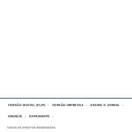
VERSÃO DIGITAL (FLIP)
VERSÃO IMPRESSA
ASSINE O JORNAL
ANUNCIE
EXPEDIENTE
TODOS OS DIREITOS RESERVADOS