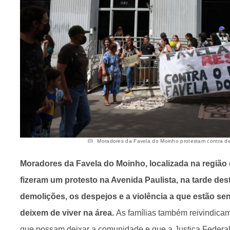
Moradores da Favela do Moinho protestam contra dem
Moradores da Favela do Moinho, localizada na região ce
fizeram um protesto na Avenida Paulista, na tarde desta
demolições, os despejos e a violência a que estão s
deixem de viver na área.
As famílias também reivindica
que possam deixar a comunidade e que a Justiça Federal 