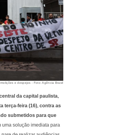
olições e despejos - Foto: Agência Brasil
ntral da capital paulista,
 terça-feira (16), contra as
endo submetidos para que
m uma solução imediata para
pare de realizar audiências