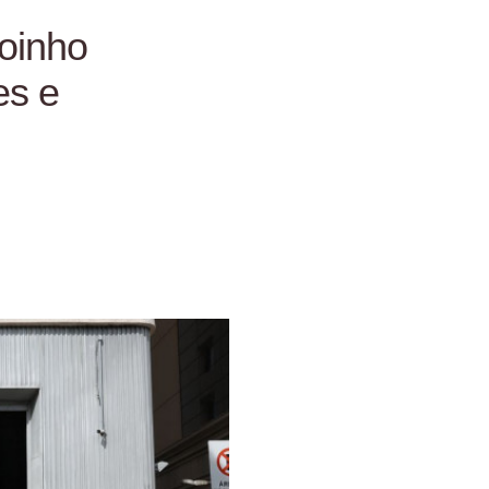
oinho
es e