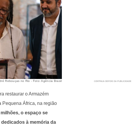
ré Rebouças no Rio - Foto: Agência Brasil
ara restaurar o Armazém
 Pequena África, na região
 milhões, o espaço se
a dedicados à memória da