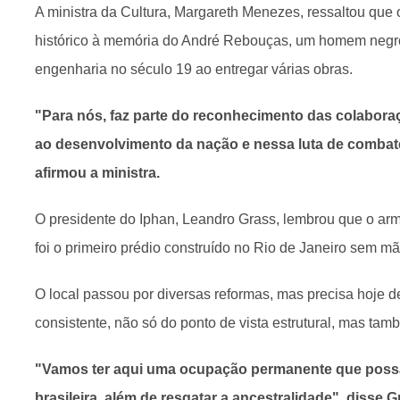
A ministra da Cultura, Margareth Menezes, ressaltou que 
histórico à memória do André Rebouças, um homem negro
engenharia no século 19 ao entregar várias obras.
"Para nós, faz parte do reconhecimento das colaboraç
ao desenvolvimento da nação e nessa luta de combate
afirmou a ministra.
O presidente do Iphan, Leandro Grass, lembrou que o a
foi o primeiro prédio construído no Rio de Janeiro sem m
O local passou por diversas reformas, mas precisa hoje d
consistente, não só do ponto de vista estrutural, mas ta
"Vamos ter aqui uma ocupação permanente que possa f
brasileira, além de resgatar a ancestralidade", disse G