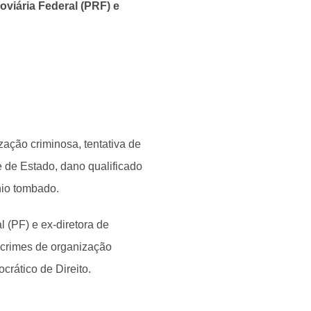
oviária Federal (PRF) e
ação criminosa, tentativa de
e de Estado, dano qualificado
nio tombado.
l (PF) e ex-diretora de
s crimes de organização
crático de Direito.