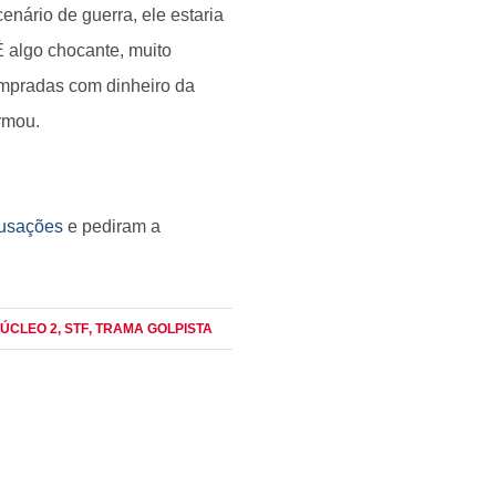
cenário de guerra, ele estaria
É algo chocante, muito
ompradas com dinheiro da
irmou.
usações
e pediram a
NÚCLEO 2
, STF
, TRAMA GOLPISTA