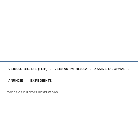
VERSÃO DIGITAL (FLIP)
VERSÃO IMPRESSA
ASSINE O JORNAL
ANUNCIE
EXPEDIENTE
TODOS OS DIREITOS RESERVADOS