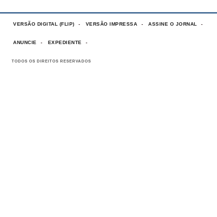
VERSÃO DIGITAL (FLIP)
VERSÃO IMPRESSA
ASSINE O JORNAL
ANUNCIE
EXPEDIENTE
TODOS OS DIREITOS RESERVADOS