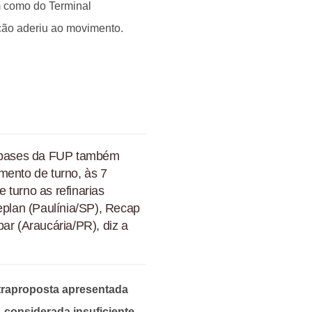
 como do Terminal
ão aderiu ao movimento.
as bases da FUP também
mento de turno, às 7
 turno as refinarias
plan (Paulínia/SP), Recap
r (Araucária/PR), diz a
traproposta apresentada
, considerada insuficiente