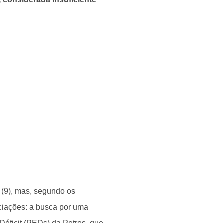
a (9), mas, segundo os
ociações: a busca por uma
Déficit (PEDs) da Petros, que