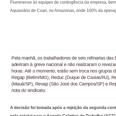
Fluminense às equipes de contingência da empresa, bem
Aquaviário de Coari, no Amazonas, onde 100% da operaç
Pela manhã, os trabalhadores de seis refinarias d
aderiram à greve nacional e não realizaram o reveza
horas. Até o momento, estão sem troca nos grupos de
Regap (Betim/MG), Reduc (Duque de Caxias/RJ), Re
(Mauá/SP), Revap (São José dos Campos/SP) e Repa
nota do sindicato.
A decisão foi tomada após a rejeição da segunda con
pela estatal para o Acordo Coletivo de Trabalho (ACT)