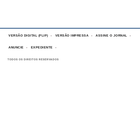
VERSÃO DIGITAL (FLIP)
VERSÃO IMPRESSA
ASSINE O JORNAL
ANUNCIE
EXPEDIENTE
TODOS OS DIREITOS RESERVADOS