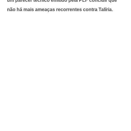
um parecer técnico emitido pela PLF concluir que
não há mais ameaças recorrentes contra Talíria.