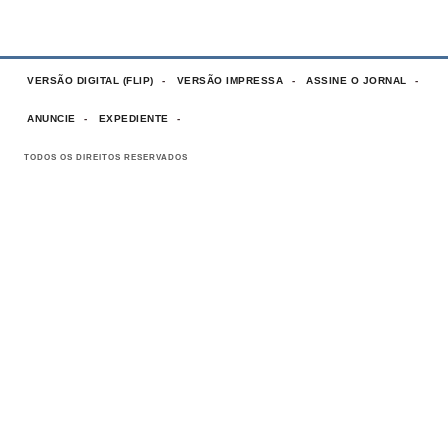
VERSÃO DIGITAL (FLIP)
VERSÃO IMPRESSA
ASSINE O JORNAL
ANUNCIE
EXPEDIENTE
TODOS OS DIREITOS RESERVADOS