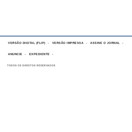
VERSÃO DIGITAL (FLIP)
VERSÃO IMPRESSA
ASSINE O JORNAL
ANUNCIE
EXPEDIENTE
TODOS OS DIREITOS RESERVADOS