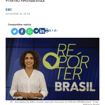
Prêmio ARI/Banrisul
EBC
12/12/2025 às 19:33
Compartilhar notícia
A+
A-
Jornalista da EBC recebe menção honrosa no Prêmio ARI/Banrisul - Foto:
Agência Brasil