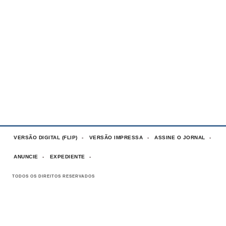
VERSÃO DIGITAL (FLIP)
VERSÃO IMPRESSA
ASSINE O JORNAL
ANUNCIE
EXPEDIENTE
TODOS OS DIREITOS RESERVADOS