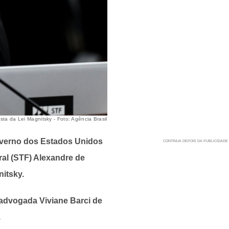
ta da Lei Magnitsky - Foto: Agência Brasil
governo dos Estados Unidos
ral (STF) Alexandre de
nitsky.
 advogada Viviane Barci de
.