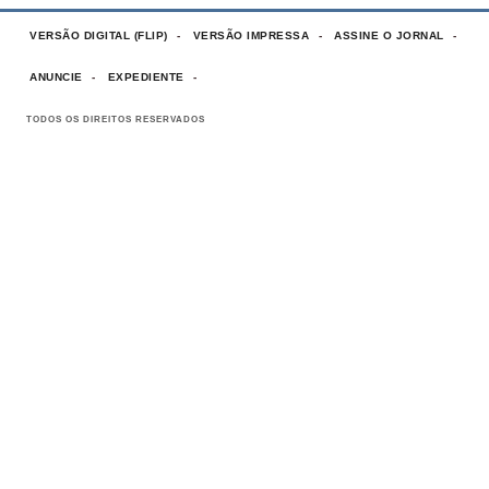
VERSÃO DIGITAL (FLIP)
VERSÃO IMPRESSA
ASSINE O JORNAL
ANUNCIE
EXPEDIENTE
TODOS OS DIREITOS RESERVADOS