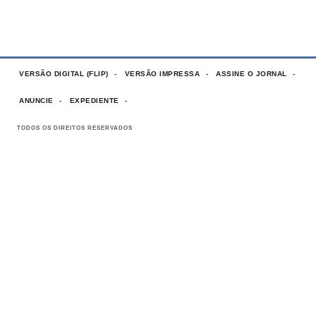
VERSÃO DIGITAL (FLIP)
VERSÃO IMPRESSA
ASSINE O JORNAL
ANUNCIE
EXPEDIENTE
TODOS OS DIREITOS RESERVADOS