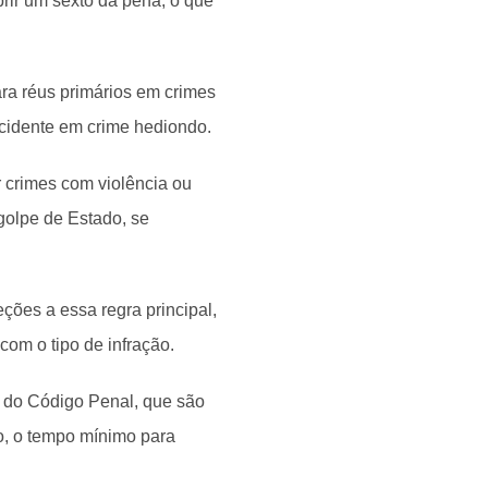
rir um sexto da pena, o que
ra réus primários em crimes
ncidente em crime hediondo.
 crimes com violência ou
golpe de Estado, se
ções a essa regra principal,
om o tipo de infração.
 2 do Código Penal, que são
lo, o tempo mínimo para