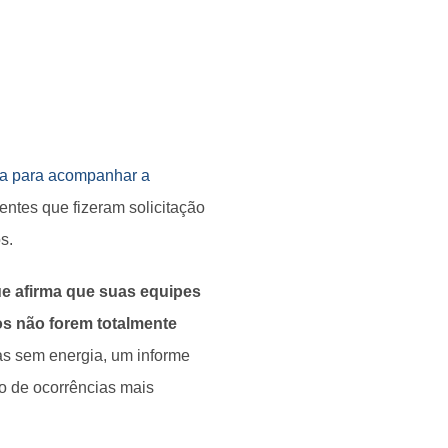
da para acompanhar a
entes que fizeram solicitação
s.
ue afirma que suas equipes
os não forem totalmente
as sem energia, um informe
po de ocorrências mais