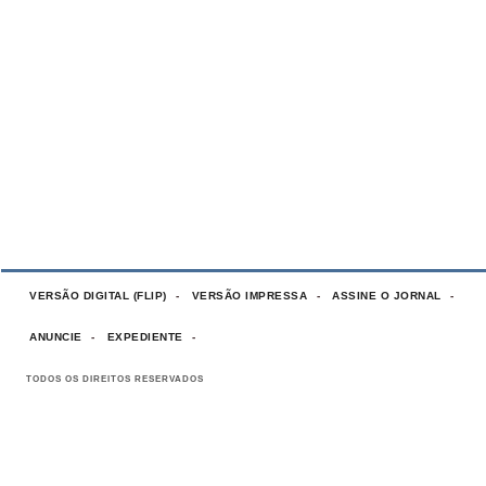
VERSÃO DIGITAL (FLIP)
VERSÃO IMPRESSA
ASSINE O JORNAL
ANUNCIE
EXPEDIENTE
TODOS OS DIREITOS RESERVADOS