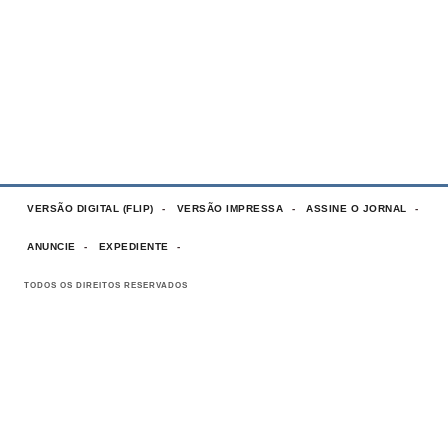
VERSÃO DIGITAL (FLIP)
VERSÃO IMPRESSA
ASSINE O JORNAL
ANUNCIE
EXPEDIENTE
TODOS OS DIREITOS RESERVADOS