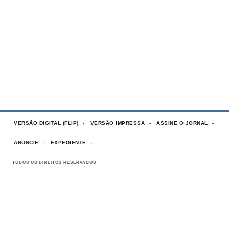
VERSÃO DIGITAL (FLIP)
VERSÃO IMPRESSA
ASSINE O JORNAL
ANUNCIE
EXPEDIENTE
TODOS OS DIREITOS RESERVADOS