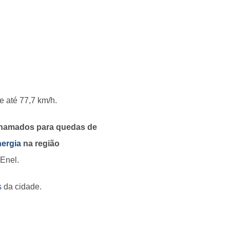
e até 77,7 km/h.
 chamados para quedas de
nergia
na região
 Enel.
s
da cidade.