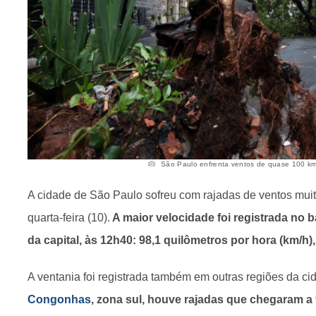
São Paulo enfrenta ventos de quase 100 km/h
A cidade de São Paulo sofreu com rajadas de ventos muit
quarta-feira (10).
A maior velocidade foi registrada no b
da capital, às 12h40: 98,1 quilômetros por hora (km/h)
A ventania foi registrada também em outras regiões da ci
Congonhas
, zona sul, houve rajadas que chegaram a 