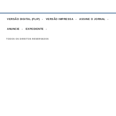
VERSÃO DIGITAL (FLIP)
VERSÃO IMPRESSA
ASSINE O JORNAL
ANUNCIE
EXPEDIENTE
TODOS OS DIREITOS RESERVADOS