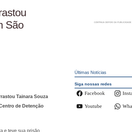
rastou
em São
Últimas Notícias
Siga nossas redes
Facebook
Inst
arrastou Tainara Souza
 Centro de Detenção
Youtube
Wha
a e teve sua prisão