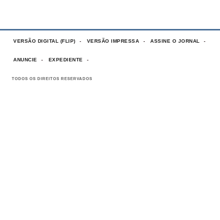
VERSÃO DIGITAL (FLIP)
VERSÃO IMPRESSA
ASSINE O JORNAL
ANUNCIE
EXPEDIENTE
TODOS OS DIREITOS RESERVADOS