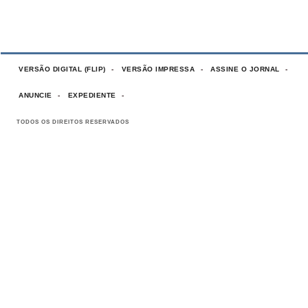
VERSÃO DIGITAL (FLIP)
VERSÃO IMPRESSA
ASSINE O JORNAL
ANUNCIE
EXPEDIENTE
TODOS OS DIREITOS RESERVADOS