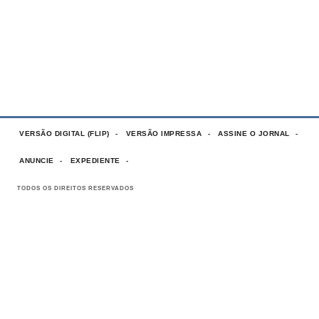
VERSÃO DIGITAL (FLIP)
VERSÃO IMPRESSA
ASSINE O JORNAL
ANUNCIE
EXPEDIENTE
TODOS OS DIREITOS RESERVADOS