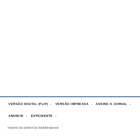
VERSÃO DIGITAL (FLIP)
VERSÃO IMPRESSA
ASSINE O JORNAL
ANUNCIE
EXPEDIENTE
TODOS OS DIREITOS RESERVADOS