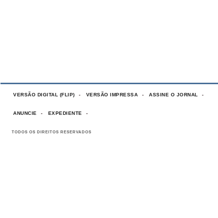
VERSÃO DIGITAL (FLIP)
VERSÃO IMPRESSA
ASSINE O JORNAL
ANUNCIE
EXPEDIENTE
TODOS OS DIREITOS RESERVADOS