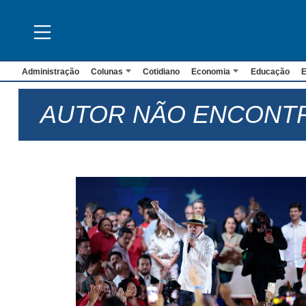
Administração
Colunas
Cotidiano
Economia
Educação
E
AUTOR NÃO ENCONT