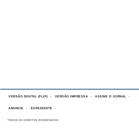
VERSÃO DIGITAL (FLIP)
VERSÃO IMPRESSA
ASSINE O JORNAL
ANUNCIE
EXPEDIENTE
TODOS OS DIREITOS RESERVADOS